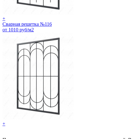
+
Сварная решетка №116
от 1010 руб/м2
+