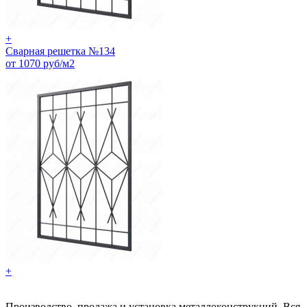
+
Сварная решетка №134
от 1070 руб/м2
+
Производство, продажа и установка металлоконструкций. Вся