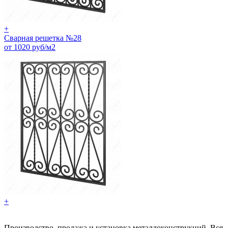
+
Сварная решетка №28
от 1020 руб/м2
+
Производство, продажа и установка металлоконструкций. Вся