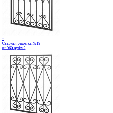
+
Сварная решетка №19
от 960 руб/м2