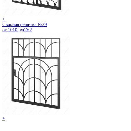
+
Сварная решетка №39
от 1010 руб/м2
+