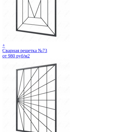
+
Сварная решетка №73
от 980 руб/м2