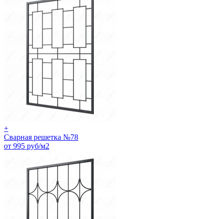
+
Сварная решетка №78
от 995 руб/м2