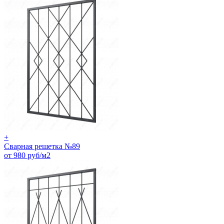
+
Сварная решетка №89
от 980 руб/м2