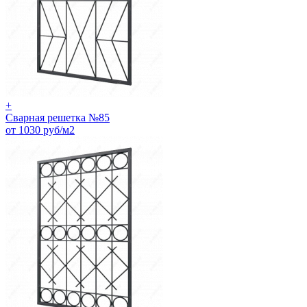
+
Сварная решетка №85
от 1030 руб/м2