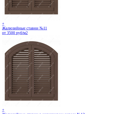
+
Жалюзийные ставни №11
от 3500 руб/м2
+