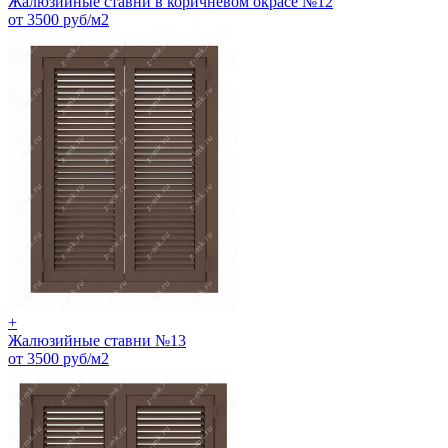
Жалюзийные ставни в коричневом окрасе №12
от 3500 руб/м2
+
Жалюзийные ставни №13
от 3500 руб/м2