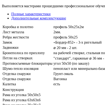
Выполняется мастерами прошедшими профессиональное обуче
Полные характеристики
Дополнительные комплектующие
Коробка и полотно
профиль 50х25х2м
Лист металла
2мм.
Ребра жесткости
профиль 50х25
Замок
«Бордер-852» - 3-х ригельный
Задвижки
⌀ 20 мм - 2 шт.
Бронеполоса по прихлопу
на рабочей створке, стальная 
Петли на створках
"стандарт", гаражные ⌀ 36 мм -
Противосъемные блокираторы
угол 50х50 (по заказу)
Шумо-тепло изоляция
пенопласт или минерально-база
Отделка снаружи
Грунт-эмаль
Отделка снаружи
Вагонка
Калитка
есть
Конструкция
Рама из уголка 50х50х5
Рама из уголка 63х63х6