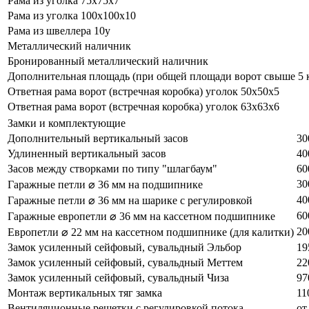
Рама из уголка 75х75х7
Рама из уголка 100х100х10
Рама из швеллера 10у
Металлический наличник
Бронированный металлический наличник
Дополнительная площадь (при общей площади ворот свыше 5 к
Ответная рама ворот (встречная коробка) уголок 50х50х5
Ответная рама ворот (встречная коробка) уголок 63х63х6
Замки и комплектующие
Дополнительный вертикальный засов
30
Удлиненный вертикальный засов
40
Засов между створками по типу "шлагбаум"
60
30
Гаражные петли ⌀ 36 мм на подшипнике
40
Гаражные петли ⌀ 36 мм на шарике с регулировкой
60
Гаражные европетли ⌀ 36 мм на кассетном подшипнике
20
Европетли ⌀ 22 мм на кассетном подшипнике (для калитки)
Замок усиленный сейфовый, сувальдный Эльбор
19
Замок усиленный сейфовый, сувальдный Меттем
22
Замок усиленный сейфовый, сувальдный Чиза
97
Монтаж вертикальных тяг замка
11
Вентиляционные решетки с регулировкой потока
от