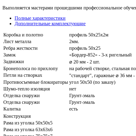
Выполняется мастерами прошедшими профессиональное обуче
Полные характеристики
Дополнительные комплектующие
Коробка и полотно
профиль 50х25х2м
Лист металла
2мм.
Ребра жесткости
профиль 50х25
Замок
«Бордер-852» - 3-х ригельный
Задвижки
⌀ 20 мм - 2 шт.
Бронеполоса по прихлопу
на рабочей створке, стальная 
Петли на створках
"стандарт", гаражные ⌀ 36 мм -
Противосъемные блокираторы
угол 50х50 (по заказу)
Шумо-тепло изоляция
нет
Отделка снаружи
Грунт-эмаль
Отделка снаружи
Грунт-эмаль
Калитка
есть
Конструкция
Рама из уголка 50х50х5
Рама из уголка 63х63х6