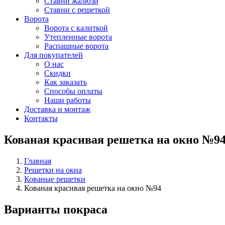
Ставни жалюзи
Ставни с решеткой
Ворота
Ворота с калиткой
Утепленные ворота
Распашные ворота
Для покупателей
О нас
Скидки
Как заказать
Способы оплаты
Наши работы
Доставка и монтаж
Контакты
Кованая красивая решетка на окно №9
Главная
Решетки на окна
Кованые решетки
Кованая красивая решетка на окно №94
Варианты покраса