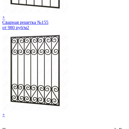
+
Сварная решетка №155
от 980 руб/м2
+