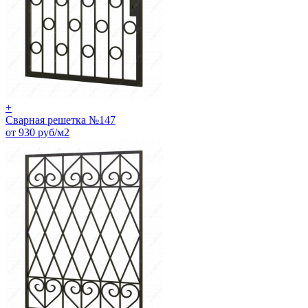
+
Сварная решетка №147
от 930 руб/м2