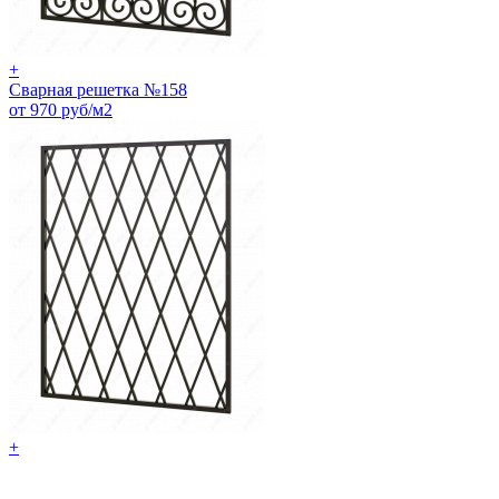
+
Сварная решетка №158
от 970 руб/м2
+